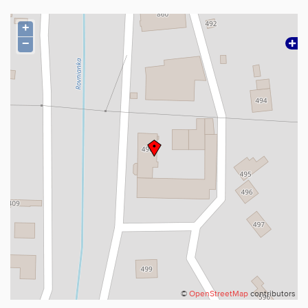
+
−
©
OpenStreetMap
contributors