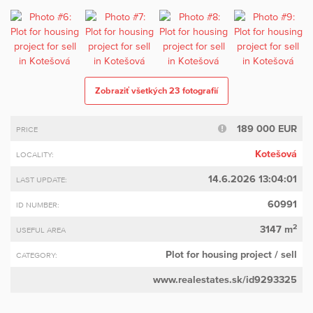
Zobraziť všetkých 23 fotografií
189 000 EUR
PRICE
Kotešová
LOCALITY:
14.6.2026 13:04:01
LAST UPDATE:
60991
ID NUMBER:
2
3147 m
USEFUL AREA
Plot for housing project
/ sell
CATEGORY:
www.realestates.sk/id9293325