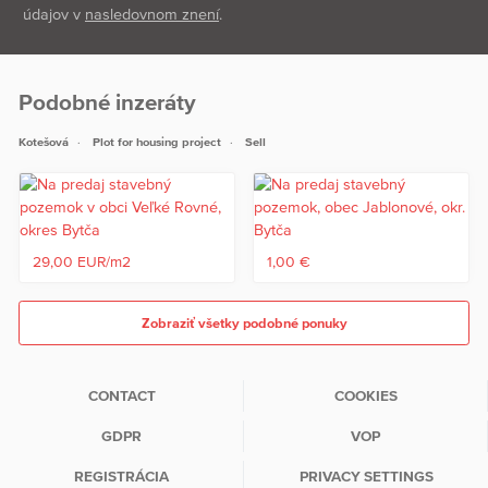
údajov v
nasledovnom znení
.
Podobné inzeráty
Kotešová
Plot for housing project
Sell
29,00 EUR/m2
1,00 €
Zobraziť všetky podobné ponuky
CONTACT
COOKIES
GDPR
VOP
REGISTRÁCIA
PRIVACY SETTINGS