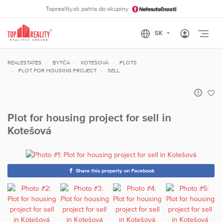
Topreality.sk patria do skupiny
Otvo
REALESTATES
BYTČA
KOTEŠOVÁ
PLOTS
PLOT FOR HOUSING PROJECT
SELL
Plot for housing project for sell in
Kotešová
Share this property on Facebook