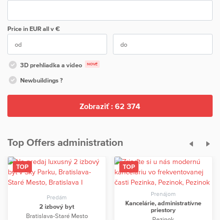
Price in EUR
all
v €
3D prehliadka a video
NOVÉ
Newbuildings ?
Zobraziť :
62 374
Top Offers administration
Prenájom
Predám
Kancelárie, administratívne
2 izbový byt
priestory
Bratislava-Staré Mesto
Pezinok