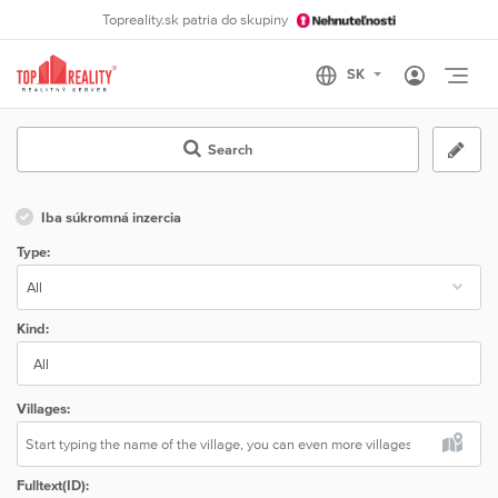
Topreality.sk patria do skupiny
Otvo
Search
Iba súkromná inzercia
Type:
Kind:
All
Villages:
Fulltext(ID):