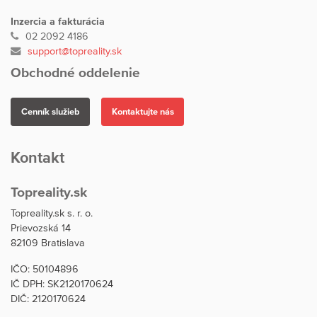
Inzercia a fakturácia
02 2092 4186
support@topreality.sk
Obchodné oddelenie
Cenník služieb
Kontaktujte nás
Kontakt
Topreality.sk
Topreality.sk s. r. o.
Prievozská 14
82109 Bratislava
IČO: 50104896
IČ DPH: SK2120170624
DIČ: 2120170624