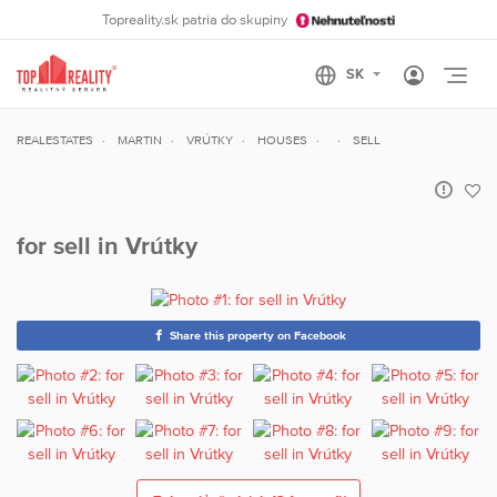
Topreality.sk patria do skupiny
Otvo
REALESTATES
MARTIN
VRÚTKY
HOUSES
SELL
for sell in Vrútky
Share this property on Facebook