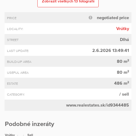
Zobraziť všetkých 13 fotografií
negotiated price
PRICE
Vrútky
LOCALITY:
Dlhá
STREET
2.6.2026 13:49:41
LAST UPDATE:
2
80 m
BUILD-UP AREA
2
80 m
USEFUL AREA
2
486 m
ESTATE
/ sell
CATEGORY:
www.realestates.sk/id9344485
Podobné inzeráty
Vrútky
Sell