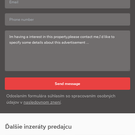
Odoslaním formulára súhlasím so spracovaním osobných
údajov v
nasledovnom znení
.
Ďalšie inzeráty predajcu