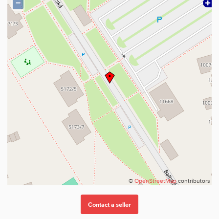
−
©
OpenStreetMap
contributors