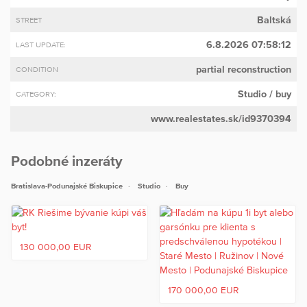
Baltská
STREET
6.8.2026 07:58:12
LAST UPDATE:
partial reconstruction
CONDITION
Studio
/ buy
CATEGORY:
www.realestates.sk/id9370394
Podobné inzeráty
Bratislava-Podunajské Biskupice
Studio
Buy
130 000,00 EUR
170 000,00 EUR