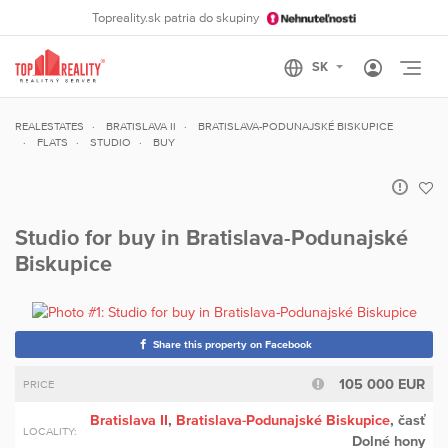
Topreality.sk patria do skupiny
Otvo
REALESTATES
BRATISLAVA II
BRATISLAVA-PODUNAJSKÉ BISKUPICE
FLATS
STUDIO
BUY
Studio for buy in Bratislava-Podunajské
Biskupice
Share this property on Facebook
105 000 EUR
PRICE
Bratislava II
,
Bratislava-Podunajské Biskupice
, časť
LOCALITY:
Dolné hony