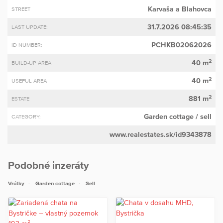
Karvaša a Blahovca
STREET
31.7.2026 08:45:35
LAST UPDATE:
PCHKB02062026
ID NUMBER:
2
40 m
BUILD-UP AREA
2
40 m
USEFUL AREA
2
881 m
ESTATE
Garden cottage
/ sell
CATEGORY:
www.realestates.sk/id9343878
Podobné inzeráty
Vrútky
Garden cottage
Sell