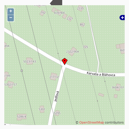
+
−
©
OpenStreetMap
contributors