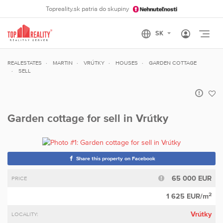
Topreality.sk patria do skupiny
Otvo
REALESTATES
MARTIN
VRÚTKY
HOUSES
GARDEN COTTAGE
SELL
Garden cottage for sell in Vrútky
Share this property on Facebook
65 000 EUR
PRICE
2
1 625 EUR/m
Vrútky
LOCALITY: