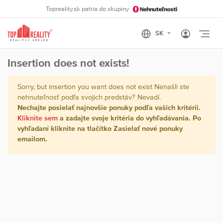
Topreality.sk patria do skupiny
Otvo
Insertion does not exists!
Sorry, but insertion you want does not exist Nenašli ste
nehnuteľnosť podľa svojich predstáv? Nevadí.
Nechajte posielať najnovšie ponuky podľa vašich kritérii.
Kliknite sem
a zadajte svoje kritéria do vyhľadávania. Po
vyhľadaní kliknite na tlačítko
Zasielať nové ponuky
emailom
.