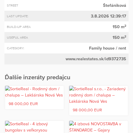
Štefániková
STREET
3.8.2026 12:39:17
LAST UPDATE:
2
150 m
BUILD-UP AREA
2
150 m
USEFUL AREA
Family house
/ rent
CATEGORY:
www.realestates.sk/id9372735
Ďalšie inzeráty predajcu
98 000,00 EUR
98 000,00 EUR