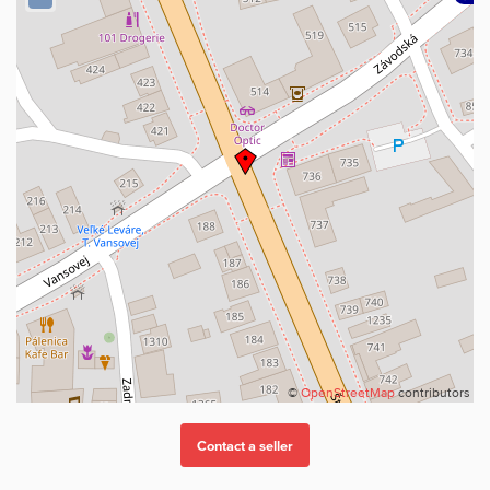
©
OpenStreetMap
contributors