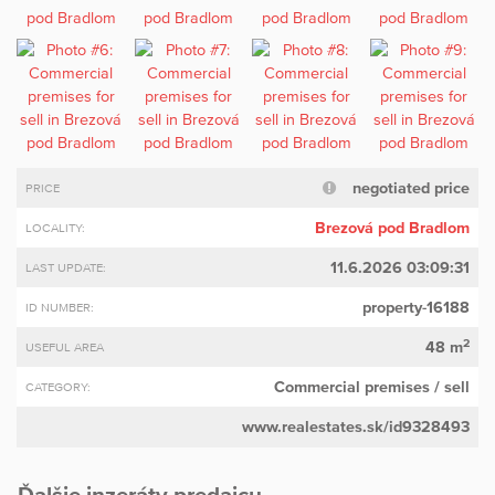
negotiated price
PRICE
Brezová pod Bradlom
LOCALITY:
11.6.2026 03:09:31
LAST UPDATE:
property-16188
ID NUMBER:
2
48 m
USEFUL AREA
Commercial premises
/ sell
CATEGORY:
www.realestates.sk/id9328493
Ďalšie inzeráty predajcu