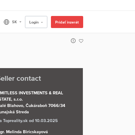
Login
Pridať inzerát
eller contact
IMITLESS INVESTMENTS & REAL
STATE, s.r.o.
alé Blahovo, Čukáraboň 7066/34
unajská Streda
a Topreality.sk od 10.03.2025
gr. Melinda Biricskayová