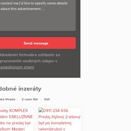
doslaním formulára súhlasím so
pracovaním osobných údajov v
asledovnom znení
.
dobné inzeráty
ská Streda
2 room flat
Sell