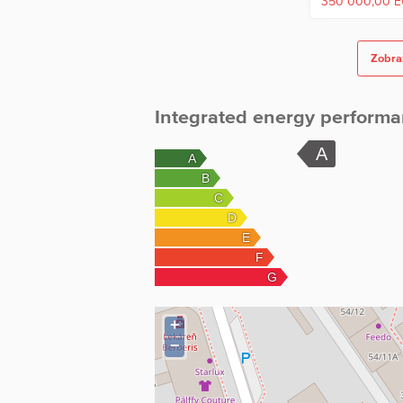
350 000,00 
Zobraz
Integrated energy performa
+
−