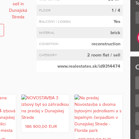
Te
1 / 4
FLOOR
Yes
BALCONY / LOGGIA
brick
MATERIAL
reconstruction
CONDITION
2 room flat
/ sell
CATEGORY:
C
www.realestates.sk/id9314474
186 900,00 EUR