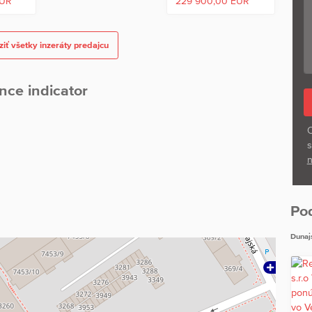
EUR
229 900,00 EUR
iť všetky inzeráty predajcu
nce indicator
O
s
n
Po
Dunaj