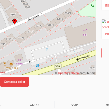
11
10
©
OpenStreetMap
contributors
S
GDPR
VOP
RE