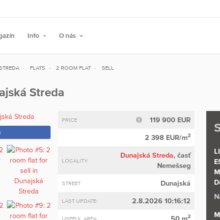
gazín
Info
O nás
STREDA
FLATS
2 ROOM FLAT
SELL
najská Streda
119 900 EUR
PRICE
S
k
2
2 398 EUR/m
L
Dunajská Streda
, časť
LOCALITY:
E
Nemešseg
M
D
Dunajská
STREET
N
2.8.2026 10:16:12
LAST UPDATE:
M
2
50 m
USEFUL AREA