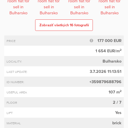
Zobraziť všetkých 16 fotografií
177 000 EUR
PRICE
2
1 654 EUR/m
Bulharsko
LOCALITY:
3.7.2026 11:13:51
LAST UPDATE:
+359879688796
ID NUMBER:
2
107 m
USEFUL AREA
2 / 7
FLOOR
Yes
LIFT
brick
MATERIAL