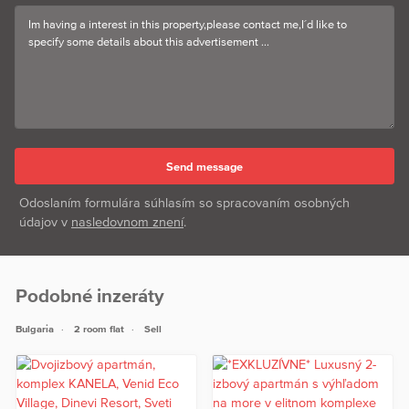
Odoslaním formulára súhlasím so spracovaním osobných
údajov v
nasledovnom znení
.
Podobné inzeráty
Bulgaria
2 room flat
Sell