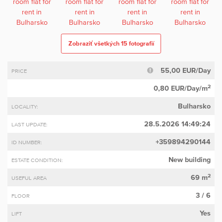
Zobraziť všetkých 15 fotografií
55,00 EUR/Day
PRICE
2
0,80 EUR/Day/m
Bulharsko
LOCALITY:
28.5.2026 14:49:24
LAST UPDATE:
+359894290144
ID NUMBER:
New building
ESTATE CONDITION:
2
69 m
USEFUL AREA
3 / 6
FLOOR
Yes
LIFT