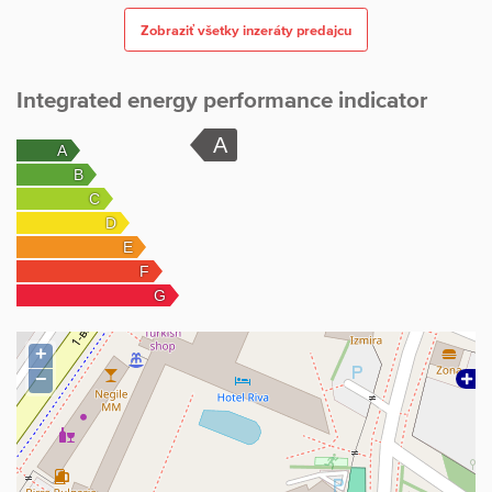
Zobraziť všetky inzeráty predajcu
Integrated energy performance indicator
+
−