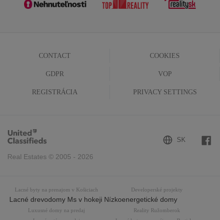
CONTACT
COOKIES
GDPR
VOP
REGISTRÁCIA
PRIVACY SETTINGS
Real Estates © 2005 - 2026
Lacné byty na prenajom v Košiciach
Developerské projekty
Lacné drevodomy Ms v hokeji Nízkoenergetické domy
Luxusné domy na predaj
Reality Ružomberok