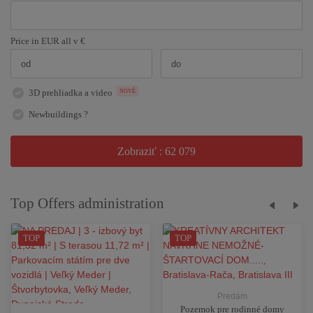
Price in EUR
all
v €
3D prehliadka a video
NOVÉ
Newbuildings ?
Zobraziť :
62 079
Top Offers administration
Predám
Pozemok pre rodinné domy